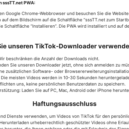
on sssTT.net PWA:
 den Google Chrome-Webbrowser und besuchen Sie die Website 
en auf dem Bildschirm auf die Schaltfläche “sssTT.net zum Start
die Schaltfläche “Installieren”. Die PWA wird installiert und auf
ie unseren TikTok-Downloader verwenden
ir beschränken die Anzahl der Downloads nicht.
nden Sie unseren Downloader jetzt, ohne sich anmelden zu mü
ne zusätzlichen Software- oder Browsererweiterungsinstallatio
: Die meisten Videos werden in 10-30 Sekunden heruntergelad
pflichten uns, keine persönlichen Benutzerdaten zu speichern.
stützung: Laden Sie auf PC, Mac, Android oder iPhone herunte
Haftungsausschluss
nd Dienste verwenden, um Videos von TikTok für den persönli
s Herunterladen urheberrechtlich geschützter Videos ohne Erla
s herunter, die Ihnen gehören oder die mit Erlaubnis des Eigent