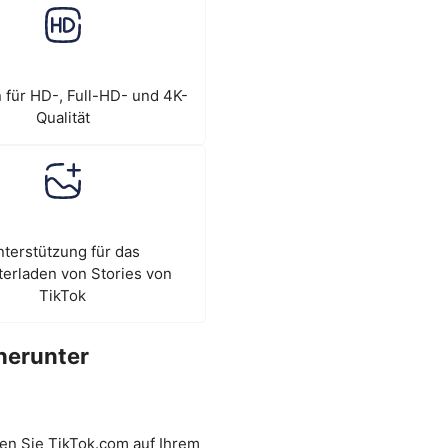
 für HD-, Full-HD- und 4K-
Qualität
terstützung für das
erladen von Stories von
TikTok
herunter
hen Sie TikTok.com auf Ihrem