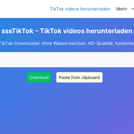
TikTok videos herunterladen
Mehr
sssTikTok – TikTok videos herunterladen
TikTok-Downloader ohne Wasserzeichen, HD-Qualität, kostenlo
Download
Paste from clipboard