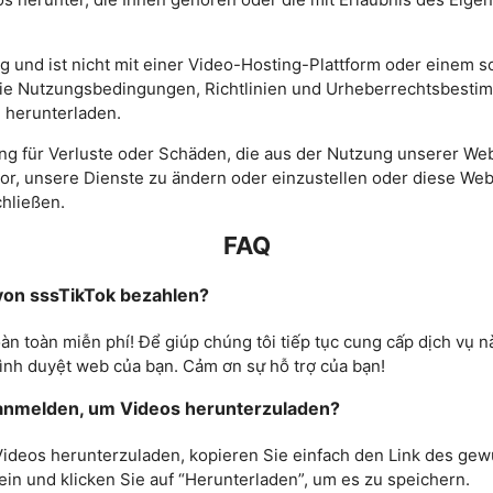
g und ist nicht mit einer Video-Hosting-Plattform oder einem 
e die Nutzungsbedingungen, Richtlinien und Urheberrechtsbesti
e herunterladen.
g für Verluste oder Schäden, die aus der Nutzung unserer Web
or, unsere Dienste zu ändern oder einzustellen oder diese Web
hließen.
FAQ
 von sssTikTok bezahlen?
 toàn miễn phí! Để giúp chúng tôi tiếp tục cung cấp dịch vụ này
rình duyệt web của bạn. Cảm ơn sự hỗ trợ của bạn!
 anmelden, um Videos herunterzuladen?
 Videos herunterzuladen, kopieren Sie einfach den Link des ge
 ein und klicken Sie auf “Herunterladen”, um es zu speichern.