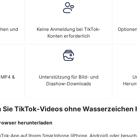
chen und
Keine Anmeldung bei TikTok-
Optionen
Konten erforderlich
n MP4 &
Unterstützung für Bild- und
Un
Diashow-Downloads
Herunt
n Sie TikTok-Videos ohne Wasserzeichen 
rowser herunterladen
 TikTok-App auf Ihrem Smartphone (iPhone, Android) oder besuc