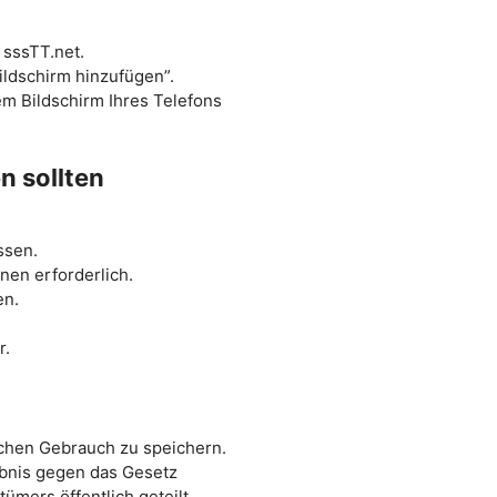
sssTT.net.
bildschirm hinzufügen”.
 dem Bildschirm Ihres Telefons
 sollten
ssen.
nen erforderlich.
en.
r.
chen Gebrauch zu speichern.
ubnis gegen das Gesetz
ümers öffentlich geteilt