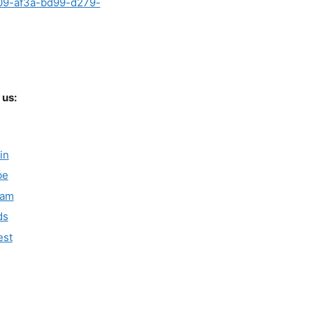
c09-af3a-bd99-d279-
 us:
in
be
ram
ds
est