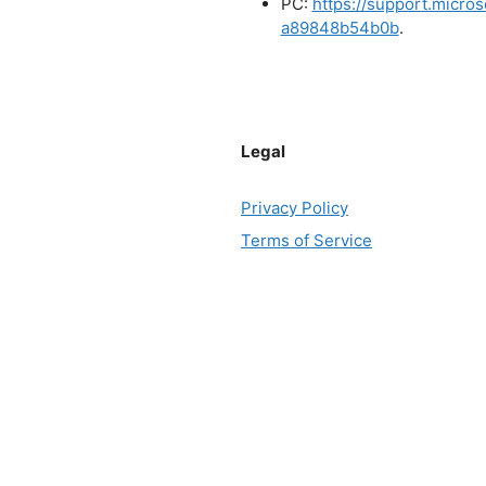
PC:
https://support.micr
a89848b54b0b
.
Legal
Privacy Policy
Terms of Service