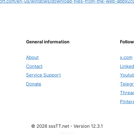
osoft.com/en-us/windows/download-files-from-the-web-abb92
General information
Follow
About
x.com
Contact
Linked
Service Support
Youtu
Donate
Teleg
Threa
Pinter
© 2026 sssTT.net - Version 12.3.1
@lmssplus