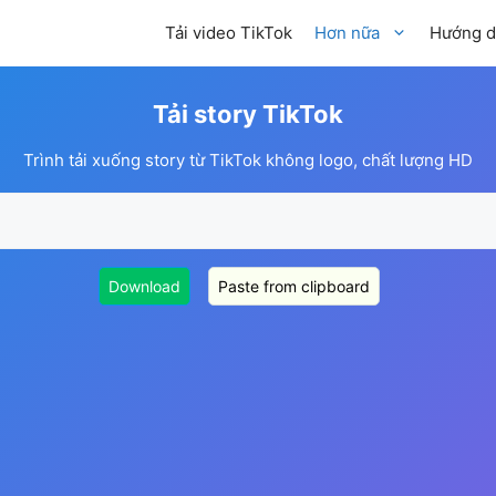
Tải video TikTok
Hơn nữa
Hướng d
Tải story TikTok
Trình tải xuống story từ TikTok không logo, chất lượng HD
Download
Paste from clipboard